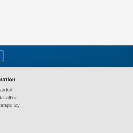
mation
verket
arvillkor
tetspolicy