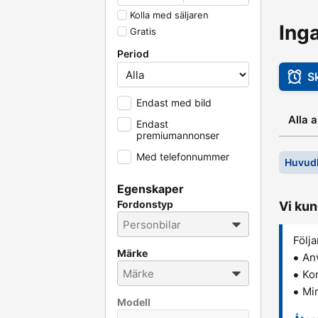
Kolla med säljaren
Ing
Gratis
Period
S
Endast med bild
Alla 
Endast
premiumannonser
Med telefonnummer
Huvudk
Egenskaper
Fordonstyp
Vi kun
Följa
Märke
An
Kon
Min
Modell