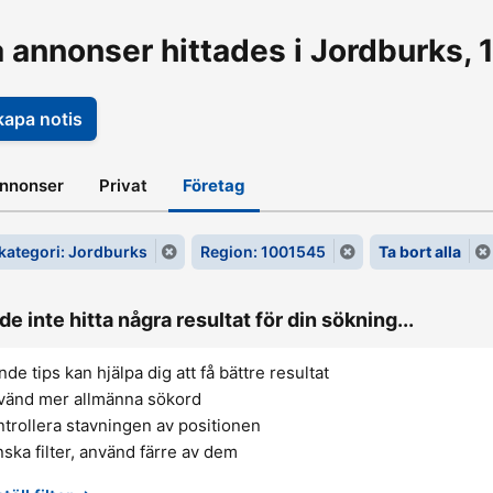
a annonser hittades i Jordburks,
kapa notis
annonser
Privat
Företag
ategori: Jordburks
Region: 1001545
Ta bort alla
de inte hitta några resultat för din sökning...
nde tips kan hjälpa dig att få bättre resultat
vänd mer allmänna sökord
trollera stavningen av positionen
ska filter, använd färre av dem