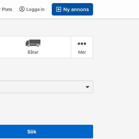
Ny annons
Plats
Logga in
Båtar
Mer
Sök