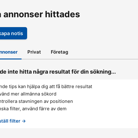
a annonser hittades
kapa notis
annonser
Privat
Företag
de inte hitta några resultat för din sökning...
nde tips kan hjälpa dig att få bättre resultat
vänd mer allmänna sökord
trollera stavningen av positionen
ska filter, använd färre av dem
täll filter →