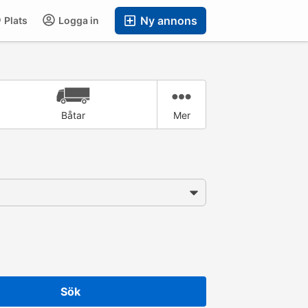
Ny annons
Plats
Logga in
Båtar
Mer
Sök