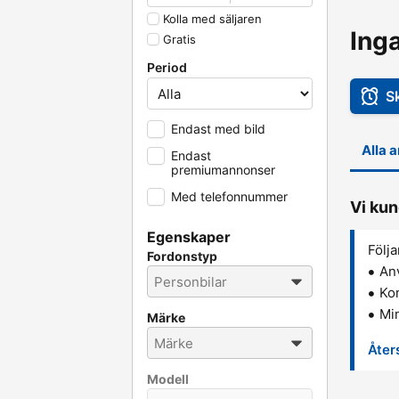
Kolla med säljaren
Ing
Gratis
Period
S
Endast med bild
Alla 
Endast
premiumannonser
Med telefonnummer
Vi kun
Egenskaper
Följa
Fordonstyp
An
Kon
Min
Märke
Åters
Modell