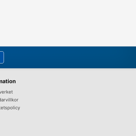
mation
verket
arvillkor
tetspolicy